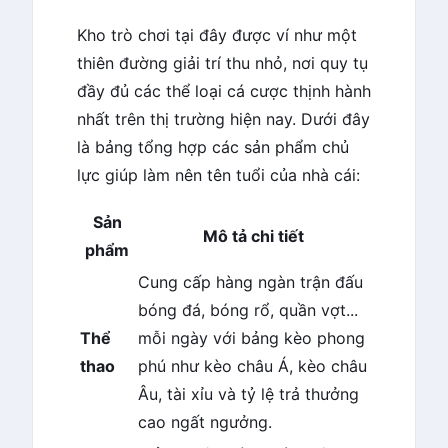
Kho trò chơi tại đây được ví như một
thiên đường giải trí thu nhỏ, nơi quy tụ
đầy đủ các thể loại cá cược thịnh hành
nhất trên thị trường hiện nay. Dưới đây
là bảng tổng hợp các sản phẩm chủ
lực giúp làm nên tên tuổi của nhà cái:
Sản
Mô tả chi tiết
phẩm
Cung cấp hàng ngàn trận đấu
bóng đá, bóng rổ, quần vợt...
Thể
mỗi ngày với bảng kèo phong
thao
phú như kèo châu Á, kèo châu
Âu, tài xỉu và tỷ lệ trả thưởng
cao ngất ngưởng.