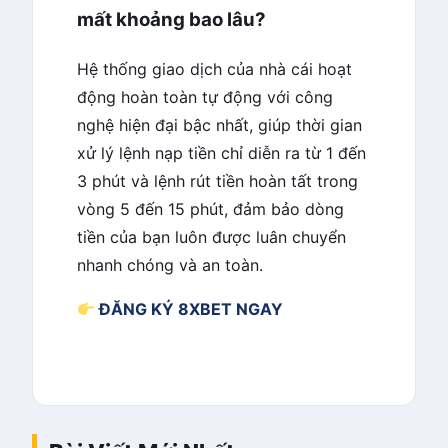
mất khoảng bao lâu?
Hệ thống giao dịch của nhà cái hoạt
động hoàn toàn tự động với công
nghệ hiện đại bậc nhất, giúp thời gian
xử lý lệnh nạp tiền chỉ diễn ra từ 1 đến
3 phút và lệnh rút tiền hoàn tất trong
vòng 5 đến 15 phút, đảm bảo dòng
tiền của bạn luôn được luân chuyển
nhanh chóng và an toàn.
ĐĂNG KÝ 8XBET NGAY