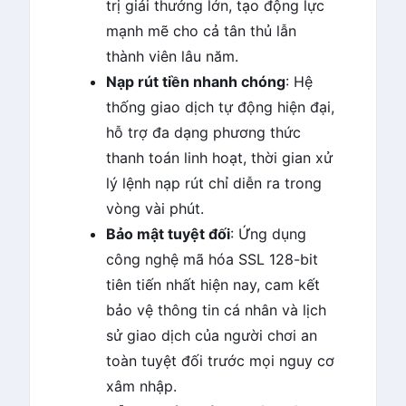
trị giải thưởng lớn, tạo động lực
mạnh mẽ cho cả tân thủ lẫn
thành viên lâu năm.
Nạp rút tiền nhanh chóng
: Hệ
thống giao dịch tự động hiện đại,
hỗ trợ đa dạng phương thức
thanh toán linh hoạt, thời gian xử
lý lệnh nạp rút chỉ diễn ra trong
vòng vài phút.
Bảo mật tuyệt đối
: Ứng dụng
công nghệ mã hóa SSL 128-bit
tiên tiến nhất hiện nay, cam kết
bảo vệ thông tin cá nhân và lịch
sử giao dịch của người chơi an
toàn tuyệt đối trước mọi nguy cơ
xâm nhập.