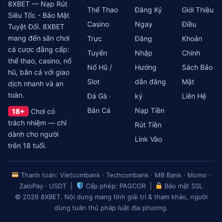
8XBET — Nạp Rút
Thể Thao
Đăng Ký
Giới Thiệu
Siêu Tốc - Bảo Mật
Casino
Ngay
Điều
Tuyệt Đối. 8XBET
mang đến sân chơi
Trực
Đăng
Khoản
cá cược đẳng cấp:
Tuyến
Nhập
Chính
thể thao, casino, nổ
Nổ Hũ /
Hướng
Sách Bảo
hũ, bắn cá với giao
Slot
dẫn đăng
Mật
dịch nhanh và an
toàn.
Đá Gà ·
ký
Liên Hệ
Bắn Cá
Nạp Tiền
18+
Chơi có
trách nhiệm — chỉ
Rút Tiền
dành cho người
Link Vào
trên 18 tuổi.
Thanh toán: Vietcombank · Techcombank · MB Bank · Momo ·
ZaloPay · USDT |
Cấp phép: PAGCOR |
Bảo mật SSL
© 2026 8XBET. Nội dung mang tính giải trí & tham khảo, người
dùng tuân thủ pháp luật địa phương.