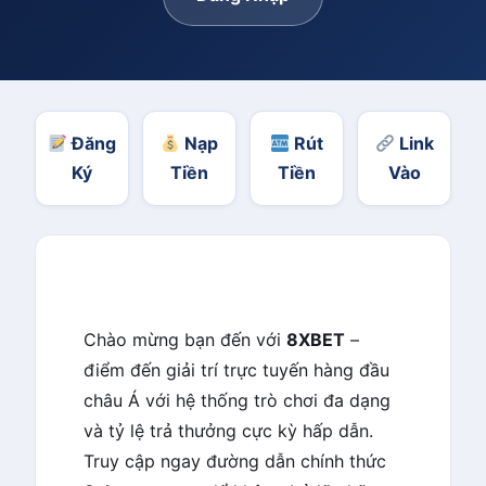
Đăng
Nạp
Rút
Link
Ký
Tiền
Tiền
Vào
Chào mừng bạn đến với
8XBET
–
điểm đến giải trí trực tuyến hàng đầu
châu Á với hệ thống trò chơi đa dạng
và tỷ lệ trả thưởng cực kỳ hấp dẫn.
Truy cập ngay đường dẫn chính thức