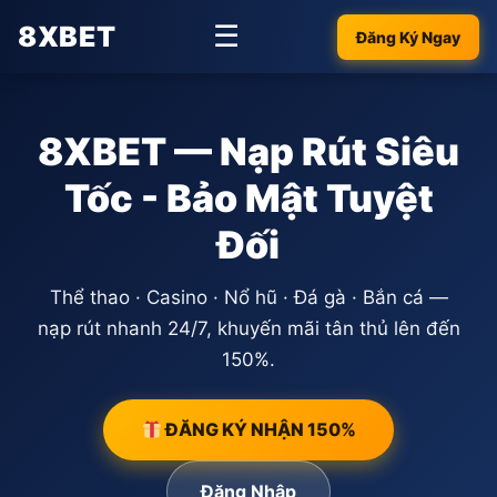
8XBET
☰
Đăng Ký Ngay
8XBET — Nạp Rút Siêu
Tốc - Bảo Mật Tuyệt
Đối
Thể thao · Casino · Nổ hũ · Đá gà · Bắn cá —
nạp rút nhanh 24/7, khuyến mãi tân thủ lên đến
150%.
ĐĂNG KÝ NHẬN 150%
Đăng Nhập