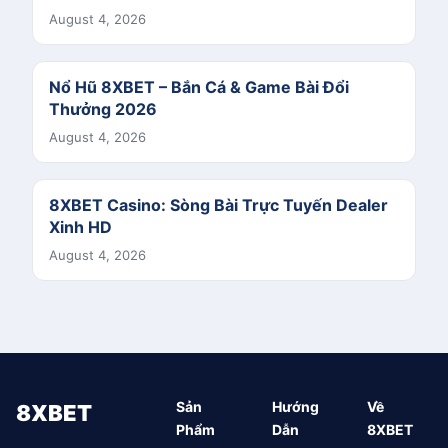
August 4, 2026
Nổ Hũ 8XBET – Bắn Cá & Game Bài Đổi
Thưởng 2026
August 4, 2026
8XBET Casino: Sòng Bài Trực Tuyến Dealer
Xinh HD
August 4, 2026
Sản
Hướng
Về
8XBET
Phẩm
Dẫn
8XBET