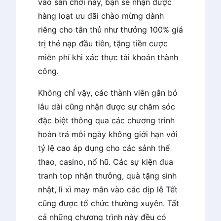
vào sân chơi này, bạn sẽ nhận được
hàng loạt ưu đãi chào mừng dành
riêng cho tân thủ như thưởng 100% giá
trị thẻ nạp đầu tiên, tặng tiền cược
miễn phí khi xác thực tài khoản thành
công.
Không chỉ vậy, các thành viên gắn bó
lâu dài cũng nhận được sự chăm sóc
đặc biệt thông qua các chương trình
hoàn trả mỗi ngày không giới hạn với
tỷ lệ cao áp dụng cho các sảnh thể
thao, casino, nổ hũ. Các sự kiện đua
tranh top nhận thưởng, quà tặng sinh
nhật, lì xì may mắn vào các dịp lễ Tết
cũng được tổ chức thường xuyên. Tất
cả những chương trình này đều có